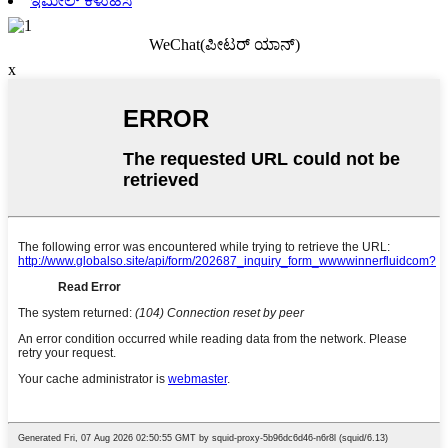
ಇಮೇಲ್ ಕಳುಹಿಸಿ
WeChat(ಪೀಟರ್ ಯಾನ್)
x