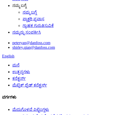
ನಮ್ಮ ಬಗ್ಗೆ
ನಮ್ಮ ಬಗ್ಗೆ
ಫ್ಯಾಕ್ಟರಿ ಪ್ರವಾಸ
ಗ್ರಾಹಕ ಗುರುತಿಸುವಿಕೆ
ನಮ್ಮನ್ನು ಸಂಪರ್ಕಿಸಿ
peteryan@danfoss.com
shirley.qian@danfoss.com
English
ಮನೆ
ಉತ್ಪನ್ನಗಳು
ಕನೆಕ್ಟರ್ಸ್
ಮೆಟ್ರಿಕ್ ಥ್ರೆಡ್ ಕನೆಕ್ಟರ್ಸ್
ವರ್ಗಗಳು
ಮೆದುಗೊಳವೆ ಫಿಟ್ಟಿಂಗ್ಗಳು