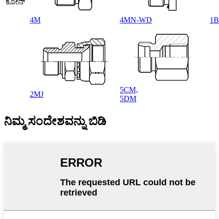
ಕೋನ್
4M
4MN-WD
1
5CM,
2MJ
5DM
ನಿಮ್ಮ ಸಂದೇಶವನ್ನು ಬಿಡಿ